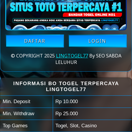
DAFTAR
LOGIN
© COPYRIGHT 2025
LINGTOGEL77
By SEO SABDA
LELUHUR
INFORMASI BO TOGEL TERPERCAYA
LINGTOGEL77
Min. Deposit
Rp 10.000
Min. Withdraw
Rp 25.000
Top Games
Togel, Slot, Casino