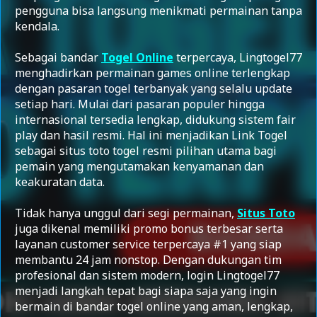
pengguna bisa langsung menikmati permainan tanpa
kendala.
Sebagai bandar
Togel Online
terpercaya, Lingtogel77
menghadirkan permainan games online terlengkap
dengan pasaran togel terbanyak yang selalu update
setiap hari. Mulai dari pasaran populer hingga
internasional tersedia lengkap, didukung sistem fair
play dan hasil resmi. Hal ini menjadikan Link Togel
sebagai situs toto togel resmi pilihan utama bagi
pemain yang mengutamakan kenyamanan dan
keakuratan data.
Tidak hanya unggul dari segi permainan,
Situs Toto
juga dikenal memiliki promo bonus terbesar serta
layanan customer service terpercaya #1 yang siap
membantu 24 jam nonstop. Dengan dukungan tim
profesional dan sistem modern, login Lingtogel77
menjadi langkah tepat bagi siapa saja yang ingin
bermain di bandar togel online yang aman, lengkap,